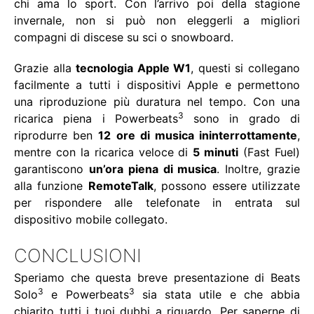
chi ama lo sport. Con l’arrivo poi della stagione
invernale, non si può non eleggerli a migliori
compagni di discese su sci o snowboard.
Grazie alla
tecnologia Apple W1
, questi si collegano
facilmente a tutti i dispositivi Apple e permettono
una riproduzione più duratura nel tempo. Con una
3
ricarica piena i
Powerbeats
sono in grado di
riprodurre ben
12 ore di musica ininterrottamente
,
mentre con la ricarica veloce di
5 minuti
(Fast Fuel)
garantiscono
un’ora piena di musica
. Inoltre, grazie
alla funzione
RemoteTalk
, possono essere utilizzate
per rispondere alle telefonate in entrata sul
dispositivo mobile collegato.
CONCLUSIONI
Speriamo che questa breve presentazione di Beats
3
3
Solo
e
Powerbeats
sia stata utile e che abbia
chiarito tutti i tuoi dubbi a riguardo. Per saperne di