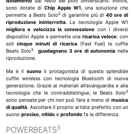
isolamento
dal resto del polo universitario. Inoltre,
sono dotate di
Chip Apple W1
, una soluzione che
3
permette a Beats
Solo
di garantire più di
40 ore di
riproduzione ininterrotta
. La tecnologia Apple W1
migliora e velocizza la connessione
con i diversi
dispositivi Apple e permette una
ricarica veloce
: con
soli
cinque minuti di ricarica
(Fast Fuel) le cuffie
3
Beats
Solo
guadagnano 3 ore di autonomia
nella
riproduzione.
Ma è il
suono
il protagonista di queste splendide
cuffie wireless con tecnologia Bluetooth di nuova
generazione. Grazie ai materiali all’avanguardia e alla
3
tecnologia che le contraddistingue, le Beats
Solo
sono pensate per chi non può fare a meno di
musica
di qualità
. Ascoltare il proprio artista preferito con un
suono
preciso
,
nitido
e
profondo
fa la differenza.
3
POWERBEATS