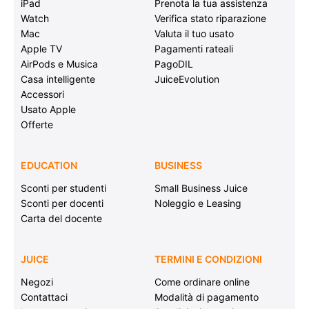
iPad
Prenota la tua assistenza
Watch
Verifica stato riparazione
Mac
Valuta il tuo usato
Apple TV
Pagamenti rateali
AirPods e Musica
PagoDIL
Casa intelligente
JuiceEvolution
Accessori
Usato Apple
Offerte
EDUCATION
BUSINESS
Sconti per studenti
Small Business Juice
Sconti per docenti
Noleggio e Leasing
Carta del docente
JUICE
TERMINI E CONDIZIONI
Negozi
Come ordinare online
Contattaci
Modalità di pagamento