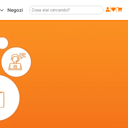
|
|
Negozi