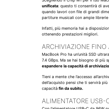
Scegliendo il Chip M1 per il tuo Ma
unificata
: questo ti consentirà di av
quando lavori con file di grandi di
partiture musicali con ampie librerie 
Infatti, più memoria hai a disposizi
ottenendo prestazioni migliori.
ARCHIVIAZIONE FINO 
MacBook Pro ha un’unità SSD ultrara
7.4 GBps. Ma se hai bisogno di più 
espandere la capacità di archiviazio
Tieni a mente che l’accesso all’arch
dell’acquisto pensi che ti servirà pi
capacità
fin da subito.
ALIMENTATORE USB-
Con l’alimentatore USB-C da 96W puoi