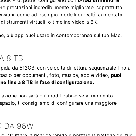
cBook Pro, potrai configurarlo con
64GB di memoria
ere prestazioni incredibilmente migliorate, soprattutto
mensioni, come ad esempio modelli di realtà aumentata,
di strumenti virtuali, o timeline video a 8K.
one, più app puoi usare in contemporanea sul tuo Mac,
A 8 TB
pida da 512GB, con velocità di lettura sequenziale fino a
spazio per documenti, foto, musica, app e video,
puoi
ne fino a 8 TB in fase di configurazione.
iviazione non sarà più modificabile: se al momento
ù spazio, ti consigliamo di configurare una maggiore
C DA 96W
 sfruttare la ricarica rapida e portare la batteria del tuo