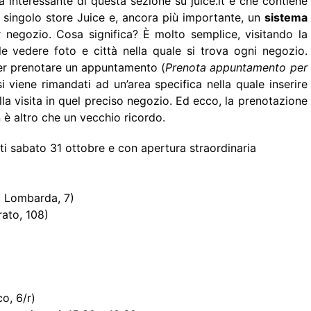
a interessante di questa sezione su juice.it è che contiene
 singolo store Juice e, ancora più importante, un
sistema
 negozio. Cosa significa? È molto semplice, visitando la
le vedere foto e città nella quale si trova ogni negozio.
 per prenotare un appuntamento (
Prenota appuntamento per
si viene rimandati ad un’area specifica nella quale inserire
alla visita in quel preciso negozio. Ed ecco, la prenotazione
n è altro che un vecchio ricordo.
ti sabato 31 ottobre e con apertura straordinaria
a Lombarda, 7)
rato, 108)
o, 6/r)