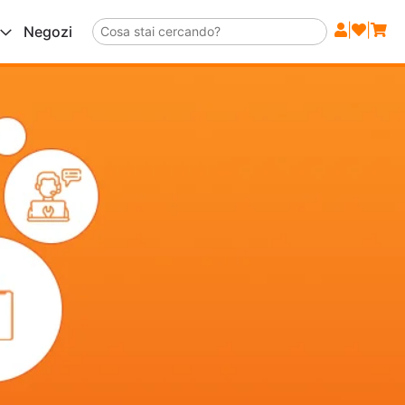
|
|
Negozi