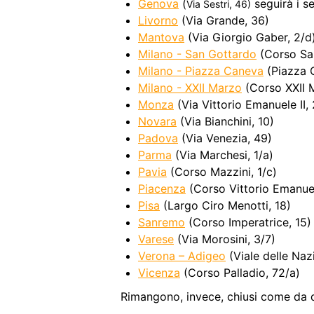
Genova
(
seguirà i se
Via Sestri, 46)
Livorno
(Via Grande, 36)
Mantova
(Via Giorgio Gaber, 2/d
Milano - San Gottardo
(Corso Sa
Milano - Piazza Caneva
(Piazza C
Milano - XXII Marzo
(Corso XXII M
Monza
(Via Vittorio Emanuele II, 
Novara
(Via Bianchini, 10)
Padova
(Via Venezia, 49)
Parma
(Via Marchesi, 1/a)
Pavia
(Corso Mazzini, 1/c)
Piacenza
(Corso Vittorio Emanuele
Pisa
(Largo Ciro Menotti, 18)
Sanremo
(Corso Imperatrice, 15)
Varese
(Via Morosini, 3/7)
Verona
– Adigeo
(Viale delle Nazi
Vicenza
(Corso Palladio, 72/a)
Rimangono, invece, chiusi come da di