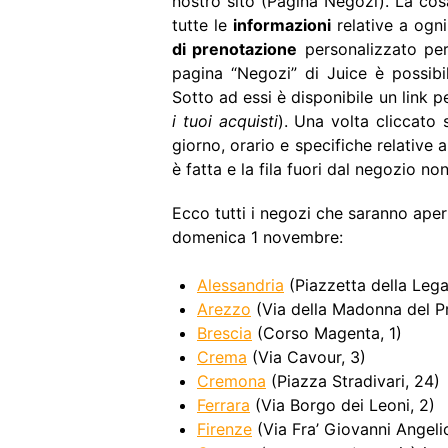
nostro sito (
Pagina Negozi
). La cos
tutte le
informazioni
relative a ogni
di prenotazione
personalizzato per
pagina “Negozi” di Juice è possibi
Sotto ad essi è disponibile un link
i tuoi acquisti
). Una volta cliccato 
giorno, orario e specifiche relative 
è fatta e la fila fuori dal negozio no
Ecco tutti i negozi che saranno aper
domenica 1 novembre:
Alessandria
(Piazzetta della Leg
Arezzo
(Via della Madonna del P
Brescia
(Corso Magenta, 1)
Crema
(Via Cavour, 3)
Cremona
(Piazza Stradivari, 24)
Ferrara
(Via Borgo dei Leoni, 2)
Firenze
(Via Fra’ Giovanni Angelic