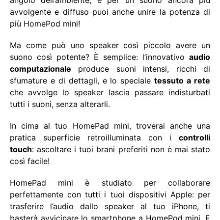
angolo dell’ambiente, e per un suono ancora più
avvolgente e diffuso puoi anche unire la potenza di
più HomePod mini!
Ma come può uno speaker così piccolo avere un
suono così potente? È semplice: l’innovativo
audio
computazionale
produce suoni intensi, ricchi di
sfumature e di dettagli, e lo speciale
tessuto a rete
che avvolge lo speaker lascia passare indisturbati
tutti i suoni, senza alterarli.
In cima al tuo HomePad mini, troverai anche una
pratica superficie retroilluminata con i
controlli
touch
: ascoltare i tuoi brani preferiti non è mai stato
così facile!
HomePad mini è studiato per collaborare
perfettamente con tutti i tuoi dispositivi Apple: per
trasferire l’audio dallo speaker al tuo iPhone, ti
basterà avvicinare lo smartphone a HomePod mini. E