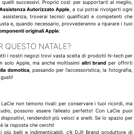
uelli successivi. Proprio così: per supportarti al meglio,
Assistenza Autorizzato Apple
, a cui potrai rivolgerti ogni
 assistenza, troverai tecnici qualificati e competenti che
iusta e, quando necessario, provvederanno a riparare i tuoi
omponenti originali Apple
.
ER QUESTO NATALE?
ti i nostri negozi trovi vasta scelta di prodotti hi-tech per
Non solo Apple, ma anche moltissimi
altri brand
per offrirti
alla domotica
, passando per l’accessoristica, la fotografia,
gusti!
 LaCie non temono rivali: per conservare i tuoi ricordi, ma
udio, possono essere l’alleato perfetto! Con LaCie puoi
 dispositivi, rendendoli più veloci e snelli. Se lo spazio per
 la risposta che cerchi!
più belli e indimenticabili, c’è DJI! Brand produttore di