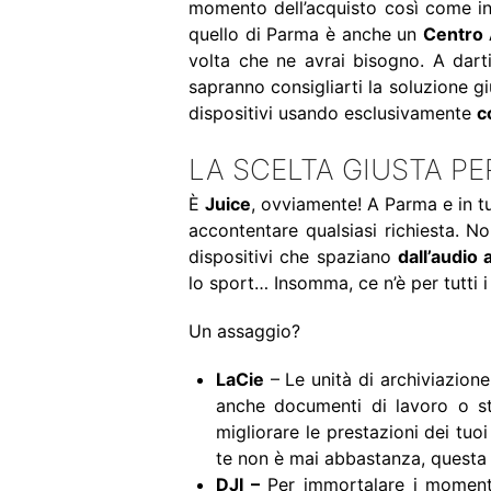
momento dell’acquisto così come in q
quello di Parma è anche un
Centro 
volta che ne avrai bisogno. A darti
sapranno consigliarti la soluzione g
dispositivi usando esclusivamente
c
LA SCELTA GIUSTA P
È
Juice
, ovviamente! A Parma e in tut
accontentare qualsiasi richiesta. 
dispositivi che spaziano
dall’audio 
lo sport… Insomma, ce n’è per tutti i 
Un assaggio?
LaCie
– Le unità di archiviazione
anche documenti di lavoro o st
migliorare le prestazioni dei tuoi
te non è mai abbastanza, questa è
DJI –
Per immortalare i momenti 