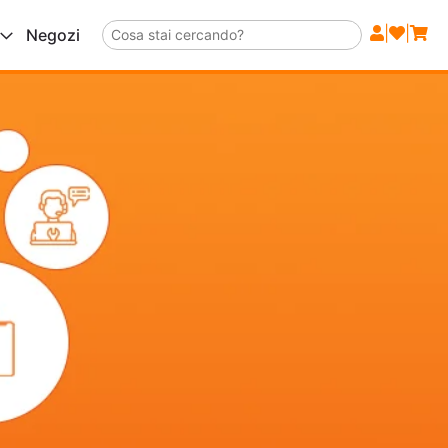
|
|
Negozi