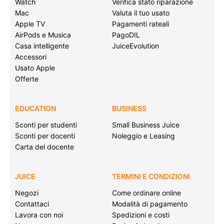
Watch
Verifica stato riparazione
Mac
Valuta il tuo usato
Apple TV
Pagamenti rateali
AirPods e Musica
PagoDIL
Casa intelligente
JuiceEvolution
Accessori
Usato Apple
Offerte
EDUCATION
BUSINESS
Sconti per studenti
Small Business Juice
Sconti per docenti
Noleggio e Leasing
Carta del docente
JUICE
TERMINI E CONDIZIONI
Negozi
Come ordinare online
Contattaci
Modalità di pagamento
Lavora con noi
Spedizioni e costi