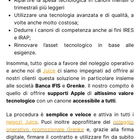
Ripartire la spesa tecnologica in canoni mensili o
trimestrali più leggeri
Utilizzare una tecnologia avanzata e di qualità, a
volte anche molto costosa;
Dedurre i canoni di competenza anche ai fini IRES
e IRAP;
Rinnovare l’asset tecnologico in base alle
esigenze.
Insomma, tutto gioca a favore del noleggio operativo
e anche noi di
Juice
ci siamo impegnati ad offrire ai
nostri clienti questa soluzione in particolare insieme
alle società
Banca IFIS
e
Grenke
. Il nostro compito è
quello di offrire
supporti Apple
di
altissimo valore
tecnologico
con un canone
accessibile a tutti
.
La procedura è
semplice e veloce
e attiva in tutti i
negozi Juice
. Puoi inoltre approfittare del
noleggio
operativo promozionale Grenke
e, grazie alla firma
digitale, firmare il contratto e utilizzare fin da subito